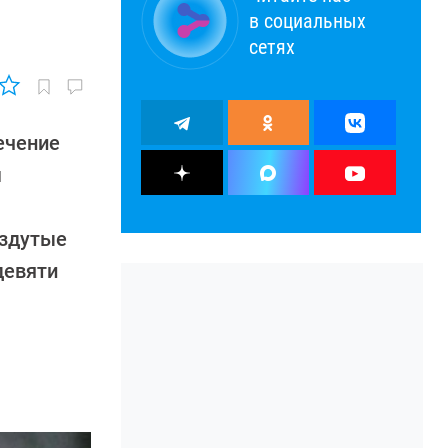
в социальных
сетях
ечение
м
аздутые
девяти