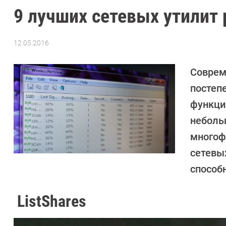
9 лучших сетевых утилит
12.05.2016
Автор:
Андрей
Киреев
Соврем
постеп
функци
неболь
многоф
сетевых
способ
ListShares