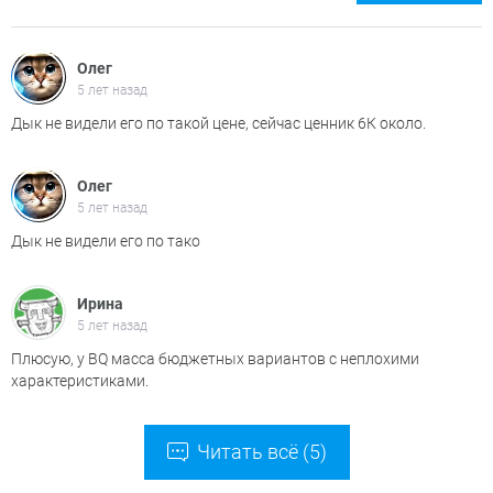
Олег
5 лет назад
Дык не видели его по такой цене, сейчас ценник 6К около.
Олег
5 лет назад
Дык не видели его по тако
Ирина
5 лет назад
Плюсую, у BQ масса бюджетных вариантов с неплохими
характеристиками.
Читать всё (5)