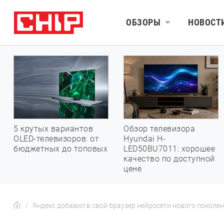
ОБЗОРЫ
НОВОСТ
5 крутых вариантов
Обзор телевизора
OLED-телевизоров: от
Hyundai H-
бюджетных до топовых
LED50BU7011: хорошее
качество по доступной
цене
Яндекс добавил в свой браузер нейросети нового поколе