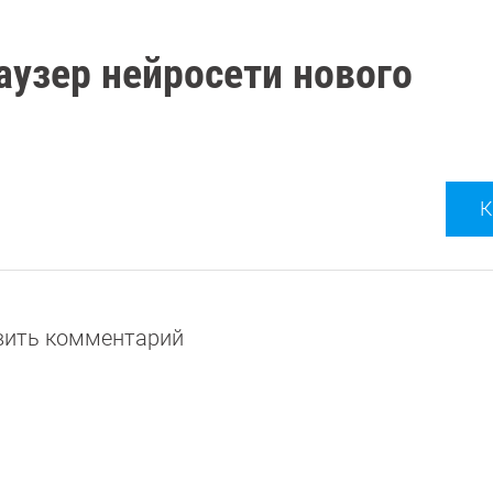
аузер нейросети нового
К
авить комментарий