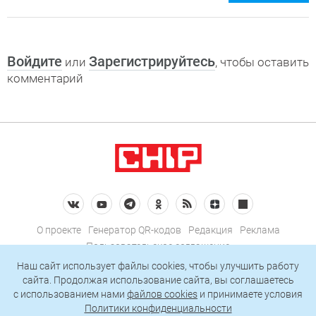
Войдите
Зарегистрируйтесь
или
, чтобы оставить
комментарий
О проекте
Генератор QR-кодов
Редакция
Реклама
Пользовательское соглашение
Политика конфиденциальности
Наш сайт использует файлы cookies, чтобы улучшить работу
сайта. Продолжая использование сайта, вы соглашаетесь
Подписаться на рассылку
c использованием нами
файлов cookies
и принимаете условия
Политики конфиденциальности