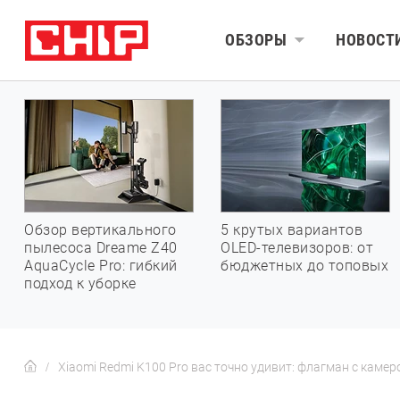
ОБЗОРЫ
НОВОСТ
Обзор вертикального
5 крутых вариантов
пылесоса Dreame Z40
OLED-телевизоров: от
AquaCycle Pro: гибкий
бюджетных до топовых
подход к уборке
Xiaomi Redmi K100 Pro вас точно удивит: флагман с камер