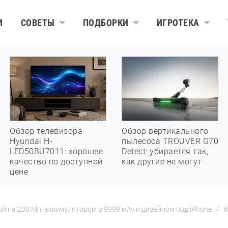
И
СОВЕТЫ
ПОДБОРКИ
ИГРОТЕКА
Обзор телевизора
Обзор вертикального
Hyundai H-
пылесоса TROUVER G70
LED50BU7011: хорошее
Detect: убирается так,
качество по доступной
как другие не могут
цене
ой на 200 Мп, аккумулятором в 9999 мАч и дизайном под iPhone