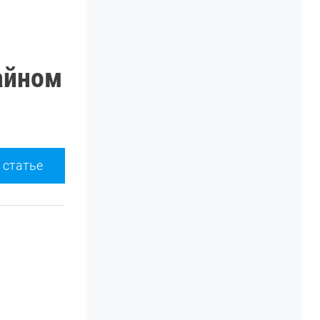
айном
 статье