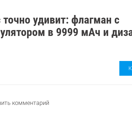
с точно удивит: флагман с
мулятором в 9999 мАч и диз
К
авить комментарий