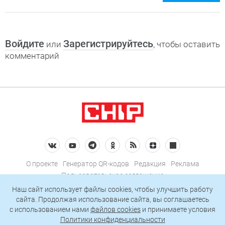
Войдите
Зарегистрируйтесь
или
, чтобы оставить
комментарий
О проекте
Генератор QR-кодов
Редакция
Реклама
Пользовательское соглашение
Политика конфиденциальности
Наш сайт использует файлы cookies, чтобы улучшить работу
сайта. Продолжая использование сайта, вы соглашаетесь
Подписаться на рассылку
c использованием нами
файлов cookies
и принимаете условия
Политики конфиденциальности