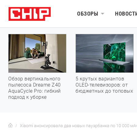
ОБЗОРЫ
НОВОСТ
Обзор вертикального
5 крутых вариантов
пылесоса Dreame Z40
OLED-телевизоров: от
AquaCycle Pro: гибкий
бюджетных до топовых
подход к уборке
Xiaomi анонсировала два новых пауэрбанка по 10 000 мА