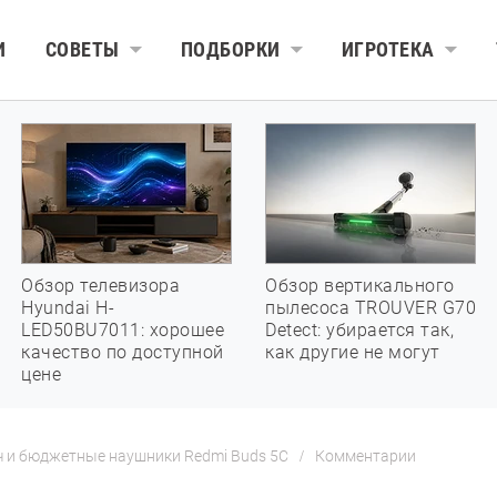
И
СОВЕТЫ
ПОДБОРКИ
ИГРОТЕКА
Обзор телевизора
Обзор вертикального
Hyundai H-
пылесоса TROUVER G70
LED50BU7011: хорошее
Detect: убирается так,
качество по доступной
как другие не могут
цене
ч и бюджетные наушники Redmi Buds 5C
Комментарии