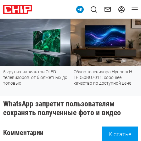
тых вариантов OLED-
Обзор телевизора Hyundai H-
Обзор
изоров: от бюджетных до
LED50BU7011: хорошее
пылес
вых
качество по доступной цене
убира
могут
WhatsApp запретит пользователям
сохранять полученные фото и видео
Комментарии
К статье