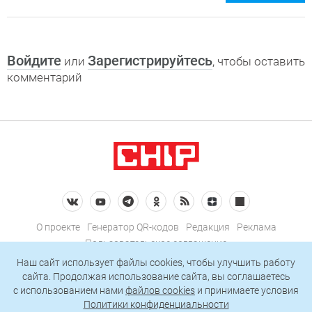
Войдите
Зарегистрируйтесь
или
, чтобы оставить
комментарий
О проекте
Генератор QR-кодов
Редакция
Реклама
Пользовательское соглашение
Политика конфиденциальности
Наш сайт использует файлы cookies, чтобы улучшить работу
сайта. Продолжая использование сайта, вы соглашаетесь
Подписаться на рассылку
c использованием нами
файлов cookies
и принимаете условия
Политики конфиденциальности