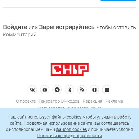
Войдите
Зарегистрируйтесь
или
, чтобы оставить
комментарий
О проекте
Генератор QR-кодов
Редакция
Реклама
Пользовательское соглашение
Политика конфиденциальности
Наш сайт использует файлы cookies, чтобы улучшить работу
сайта. Продолжая использование сайта, вы соглашаетесь
Подписаться на рассылку
c использованием нами
файлов cookies
и принимаете условия
Политики конфиденциальности