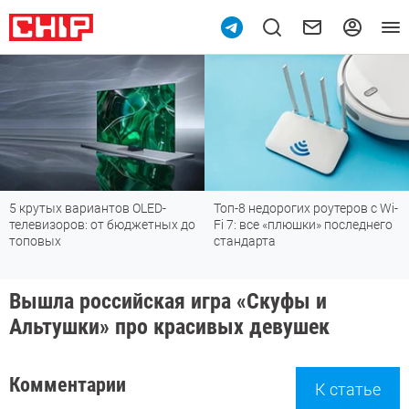
крутых вариантов OLED-
Топ-8 недорогих роутеров с Wi-
По
левизоров: от бюджетных до
Fi 7: все «плюшки» последнего
м
оповых
стандарта
Вышла российская игра «Скуфы и
Альтушки» про красивых девушек
Комментарии
К статье