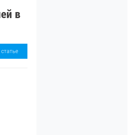
ей в
 статье