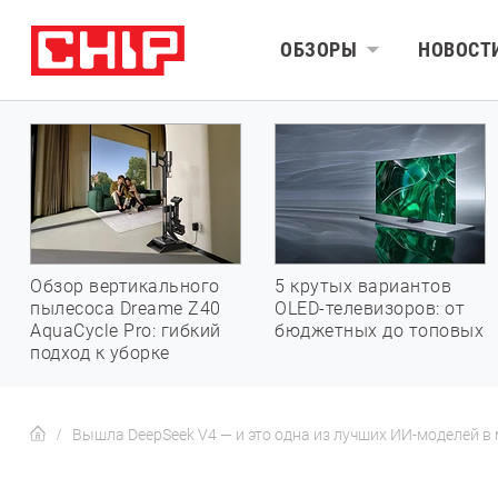
ОБЗОРЫ
НОВОСТ
Обзор вертикального
5 крутых вариантов
пылесоса Dreame Z40
OLED-телевизоров: от
AquaCycle Pro: гибкий
бюджетных до топовых
подход к уборке
Вышла DeepSeek V4 — и это одна из лучших ИИ-моделей в