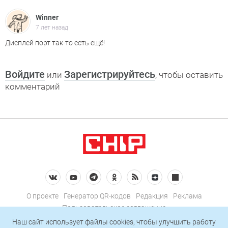
Winner
7 лет назад
Дисплей порт так-то есть ещё!
Войдите
Зарегистрируйтесь
или
, чтобы оставить
комментарий
О проекте
Генератор QR-кодов
Редакция
Реклама
Пользовательское соглашение
Политика конфиденциальности
Наш сайт использует файлы cookies, чтобы улучшить работу