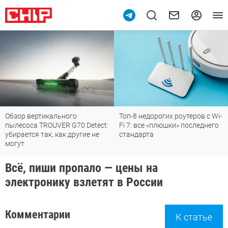
Обзор вертикального
Топ-8 недорогих роутеров с Wi-
пылесоса TROUVER G70 Detect:
Fi 7: все «плюшки» последнего
убирается так, как другие не
стандарта
могут
Всё, пиши пропало — цены на
электронику взлетят в России
Комментарии
К статье