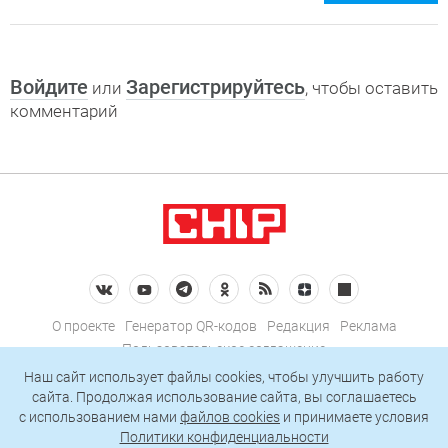
Войдите
Зарегистрируйтесь
или
, чтобы оставить
комментарий
О проекте
Генератор QR-кодов
Редакция
Реклама
Пользовательское соглашение
Политика конфиденциальности
Наш сайт использует файлы cookies, чтобы улучшить работу
сайта. Продолжая использование сайта, вы соглашаетесь
Подписаться на рассылку
c использованием нами
файлов cookies
и принимаете условия
Политики конфиденциальности