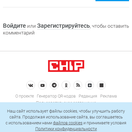
Войдите
Зарегистрируйтесь
или
, чтобы оставить
комментарий
О проекте
Генератор QR-кодов
Редакция
Реклама
Пользовательское соглашение
Политика конфиденциальности
Наш сайт использует файлы cookies, чтобы улучшить работу
сайта. Продолжая использование сайта, вы соглашаетесь
Подписаться на рассылку
c использованием нами
файлов cookies
и принимаете условия
Политики конфиденциальности