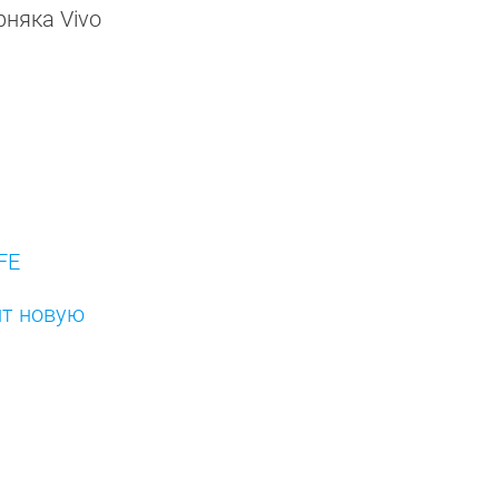
рняка Vivo
4
FE
ит новую