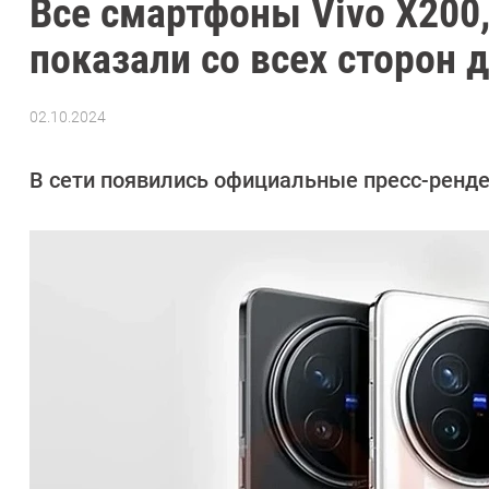
Все смартфоны Vivo X200, 
показали со всех сторон 
02.10.2024
Автор:
Азиза
Довлатова
В сети появились официальные пресс-ренд