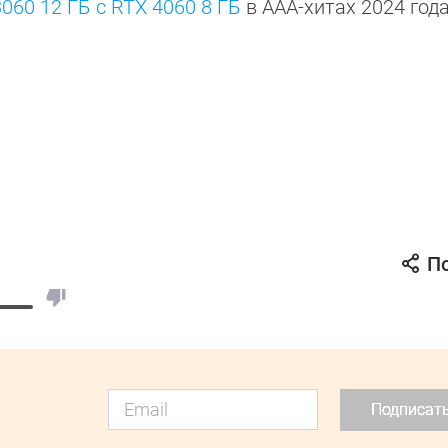
060 12 ГБ с RTX 4060 8 ГБ
в ААА-хитах 2024 год
П
Подписат