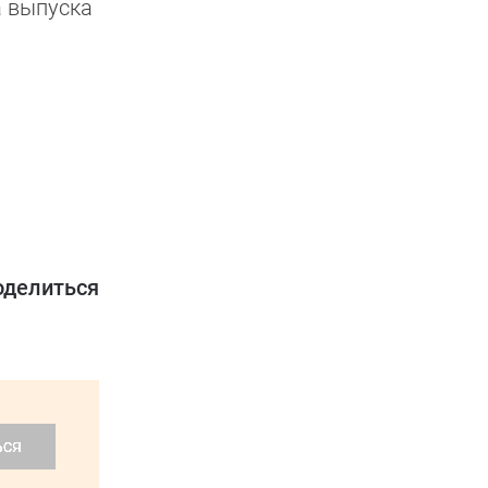
а выпуска
оделиться
ься