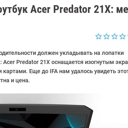
тбук Acer Predator 21X: м
водительности должен укладывать на лопатки
: Acer Predator 21X оснащается изогнутым экр
артами. Еще до IFA нам удалось увидеть это
тна и цена.