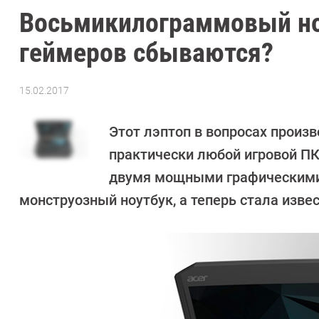
Восьмикилограммовый ноу
геймеров сбываются?
15.02.2017
Автор:
Sergey
Suslov
Этот лэптоп в вопросах произ
практически любой игровой ПК
двумя мощными графическими к
монструозный ноутбук, а теперь стала извес