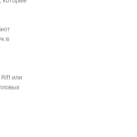
, которые
тают
к в
Rift или
епловых