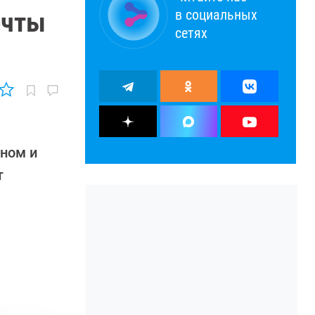
в социальных
ечты
сетях
аном и
т