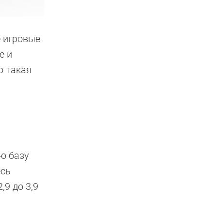
е игровые
е и
о такая
ю базу
есь
,9 до 3,9