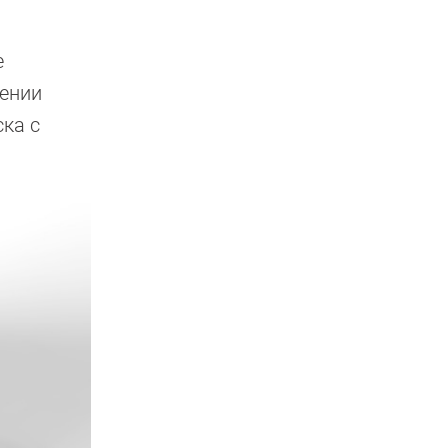
е
нении
ска с