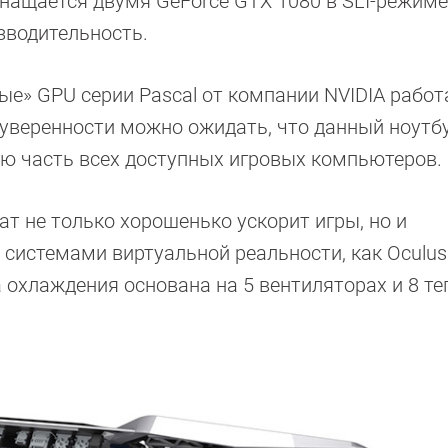
нащается двумя GeForce GTX 1080 в SLI-режиме
зводительность.
ые» GPU серии Pascal от компании NVIDIA рабо
 уверенности можно ожидать, что данный ноутбу
 часть всех доступных игровых компьютеров.
ат не только хорошенько ускорит игры, но и
системами виртуальной реальности, как Oculus 
а охлаждения основана на 5 вентиляторах и 8 т