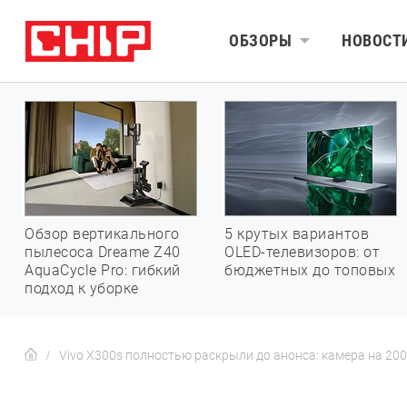
ОБЗОРЫ
НОВОСТ
Обзор вертикального
5 крутых вариантов
пылесоса Dreame Z40
OLED-телевизоров: от
AquaCycle Pro: гибкий
бюджетных до топовых
подход к уборке
Vivo X300s полностью раскрыли до анонса: камера на 200