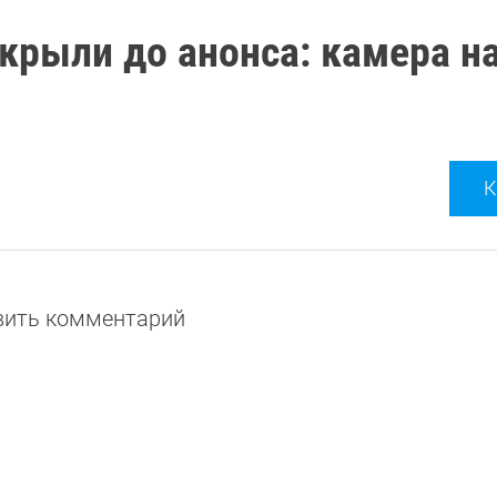
крыли до анонса: камера н
К
авить комментарий