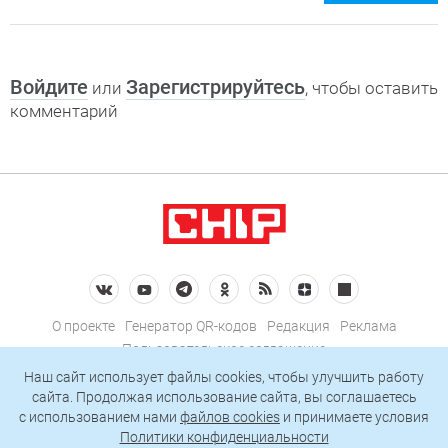
Войдите
Зарегистрируйтесь
или
, чтобы оставить
комментарий
О проекте
Генератор QR-кодов
Редакция
Реклама
Пользовательское соглашение
Политика конфиденциальности
Наш сайт использует файлы cookies, чтобы улучшить работу
сайта. Продолжая использование сайта, вы соглашаетесь
Подписаться на рассылку
c использованием нами
файлов cookies
и принимаете условия
Политики конфиденциальности