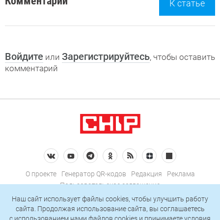
Комментарии
К статье
Войдите
Зарегистрируйтесь
или
, чтобы оставить
комментарий
О проекте
Генератор QR-кодов
Редакция
Реклама
Пользовательское соглашение
Политика конфиденциальности
Наш сайт использует файлы cookies, чтобы улучшить работу
сайта. Продолжая использование сайта, вы соглашаетесь
Подписаться на рассылку
c использованием нами
файлов cookies
и принимаете условия