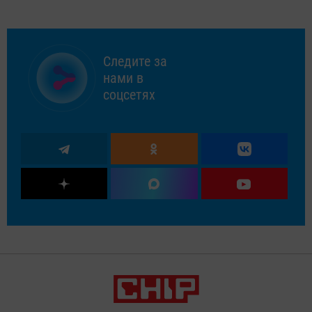
Следите за
нами в
соцсетях