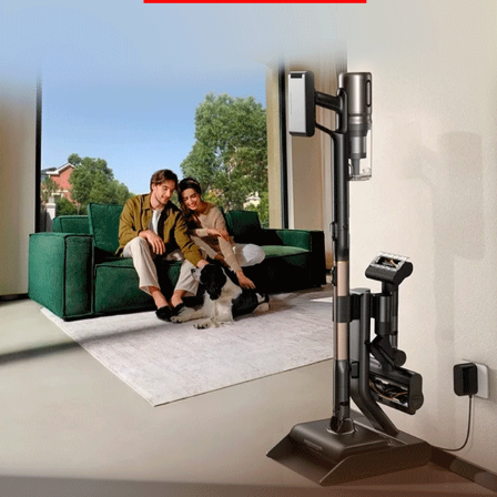
Комментарии
Написать
Мы знаем, вам есть что сказать!
Войдите
Зарегистрируйтесь
или
, чтобы
оставить комментарий
Рекомендуем