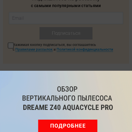
с самыми популярными статьями
Подписаться
Нажимая кнопку подписаться, вы соглашаетесь
с
Правилами рассылок
и
Политикой конфиденциальности
Читайте нас в соц. сетях
Telegram
Одноклассники
ВКонтакте
Дзен
Max
YouTube