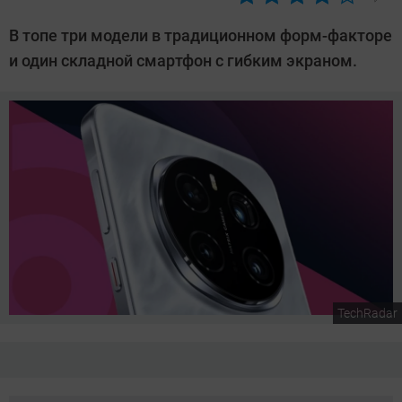
Автор:
Сергей
В топе три модели в традиционном форм-факторе
Калашников
и один складной смартфон с гибким экраном.
TechRadar