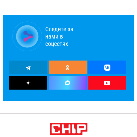
Следите за
нами в
соцсетях