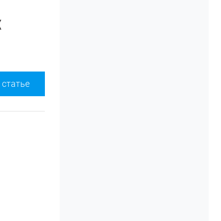
х
 статье