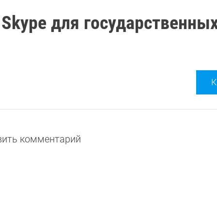
 Skype для государственны
К
авить комментарий