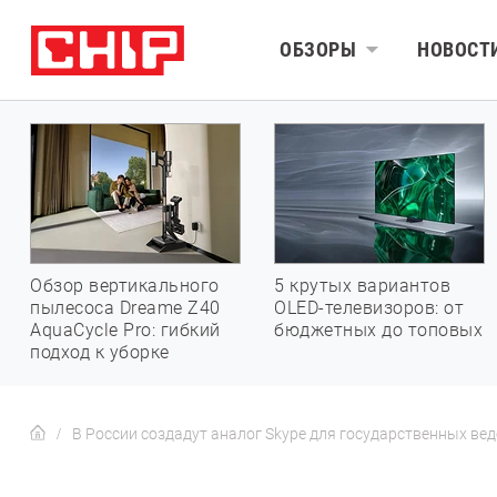
ОБЗОРЫ
НОВОСТ
Обзор вертикального
5 крутых вариантов
пылесоса Dreame Z40
OLED-телевизоров: от
AquaCycle Pro: гибкий
бюджетных до топовых
подход к уборке
В России создадут аналог Skype для государственных ве