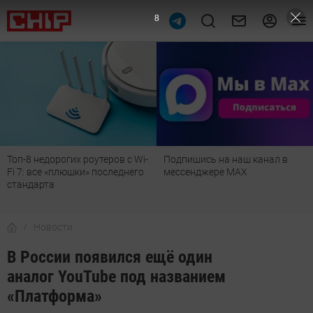
7
 Wi-
Подпишись на наш канал в
Рейтинг телевизоров 2026:
его
мессенджере МАХ
лучшие модели для гостино
детской, дачи и кухни
Новости
В России появился ещё один
аналог YouTube под названием
«Платформа»