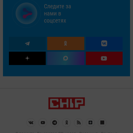
Следите за
нами в
соцсетях