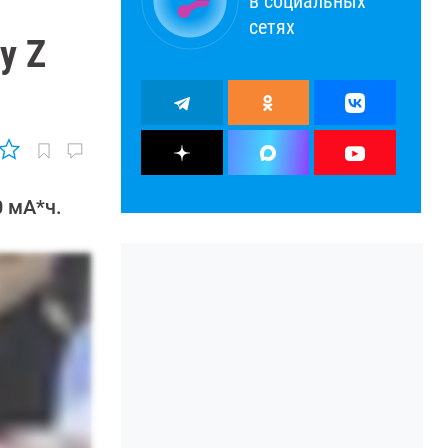
в социальных
сетях
y Z
 мА*ч.