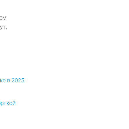
чем
нут.
же в 2025
ёрткой