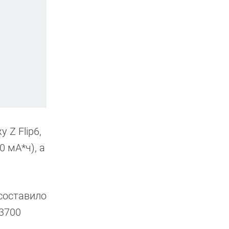
 Z Flip6,
 мА*ч), а
 составило
 3700