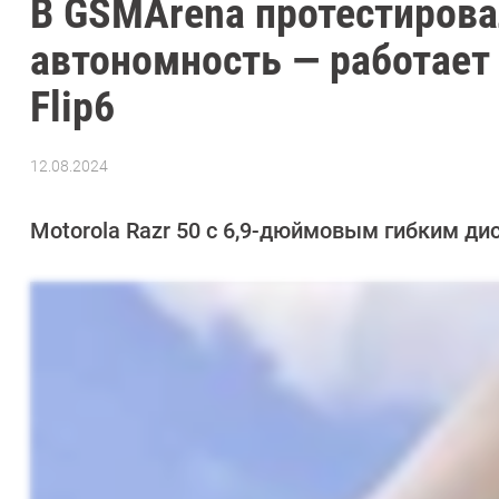
В GSMArena протестировал
автономность — работает
Flip6
12.08.2024
Автор:
Сергей
Калашников
Motorola Razr 50 с 6,9-дюймовым гибким д