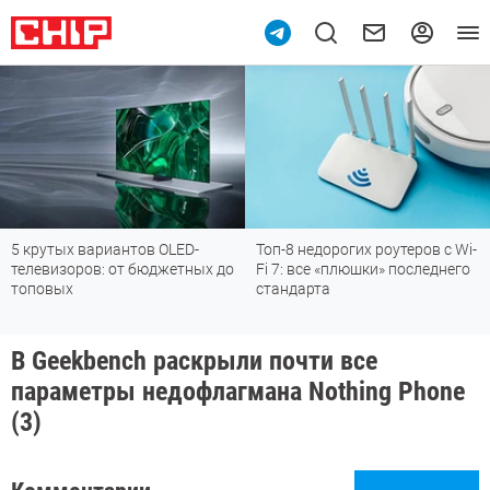
тых вариантов OLED-
Топ-8 недорогих роутеров с Wi-
Подпи
изоров: от бюджетных до
Fi 7: все «плюшки» последнего
месс
вых
стандарта
В Geekbench раскрыли почти все
параметры недофлагмана Nothing Phone
(3)