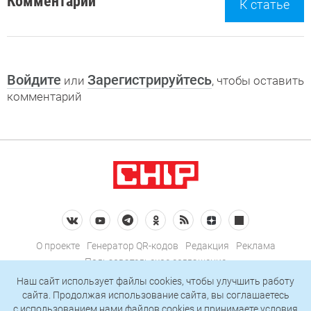
Комментарии
К статье
Войдите
Зарегистрируйтесь
или
, чтобы оставить
комментарий
О проекте
Генератор QR-кодов
Редакция
Реклама
Пользовательское соглашение
Политика конфиденциальности
Наш сайт использует файлы cookies, чтобы улучшить работу
сайта. Продолжая использование сайта, вы соглашаетесь
Подписаться на рассылку
c использованием нами
файлов cookies
и принимаете условия