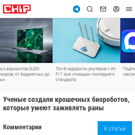
-
Топ-8 недорогих роутеров с Wi-
Подпишись на наш канал
ых до
Fi 7: все «плюшки» последнего
мессенджере МАХ
стандарта
Ученые создали крошечных биороботов,
которые умеют заживлять раны
Комментарии
К статье