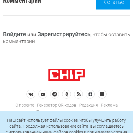
Комментарии
К статье
Войдите
Зарегистрируйтесь
или
, чтобы оставить
комментарий
О проекте
Генератор QR-кодов
Редакция
Реклама
Пользовательское соглашение
Политика конфиденциальности
Наш сайт использует файлы cookies, чтобы улучшить работу
сайта. Продолжая использование сайта, вы соглашаетесь
Подписаться на рассылку
c использованием нами
файлов cookies
и принимаете условия