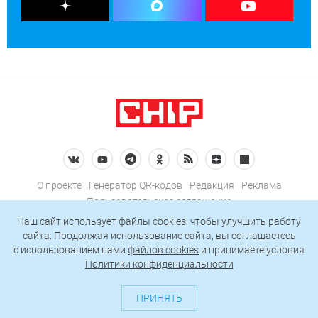
О проекте
Генератор QR-кодов
Редакция
Реклама
Пользовательское соглашение
Политика конфиденциальности
Наш сайт использует файлы cookies, чтобы улучшить работу
сайта. Продолжая использование сайта, вы соглашаетесь
Подписаться на рассылку
c использованием нами
файлов cookies
и принимаете условия
Политики конфиденциальности
© 2026 АО «БКМ», ОГРН 1027739494584, ИНН 7705056238
127018, Москва, ул. Полковая, д. 3, стр. 4, помещение I, комн. 23
ПРИНЯТЬ