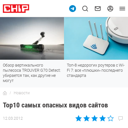
Обзор вертикального
Топ-8 недорогих роутеров с Wi-
пылесоса TROUVER G70 Detect:
Fi 7: все «плюшки» последнего
убирается так, как другие не
стандарта
могут
Новости
Тор10 самых опасных видов сайтов
12.03.2012
Автор:
CHIP