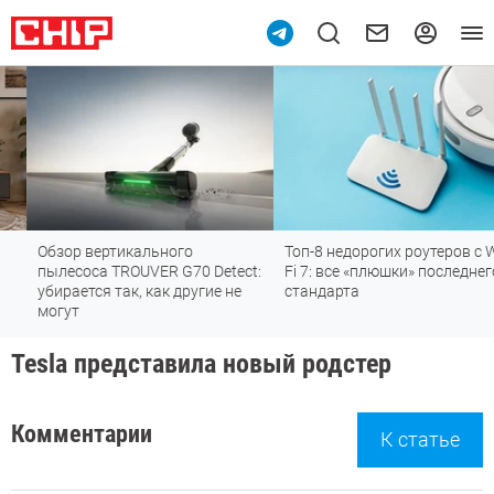
Обзор вертикального
Топ-8 недорогих роутеров с Wi-
пылесоса TROUVER G70 Detect:
Fi 7: все «плюшки» последнего
убирается так, как другие не
стандарта
могут
Tesla представила новый родстер
Комментарии
К статье