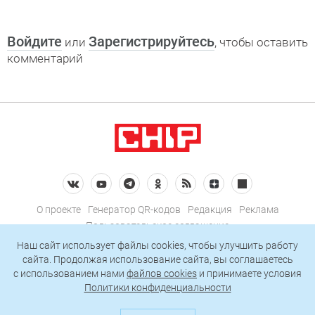
Войдите
Зарегистрируйтесь
или
, чтобы оставить
комментарий
О проекте
Генератор QR-кодов
Редакция
Реклама
Пользовательское соглашение
Политика конфиденциальности
Наш сайт использует файлы cookies, чтобы улучшить работу
сайта. Продолжая использование сайта, вы соглашаетесь
Подписаться на рассылку
c использованием нами
файлов cookies
и принимаете условия
Политики конфиденциальности
© 2026 АО «БКМ», ОГРН 1027739494584, ИНН 7705056238