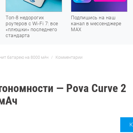
Топ-8 недорогих
Подпишись на наш
роутеров с Wi-Fi 7: все
канал в мессенджере
«плюшки» последнего
МАХ
стандарта
чит батарею на 8000 мАч
Комментарии
тономности — Pova Curve 2
 мАч
К