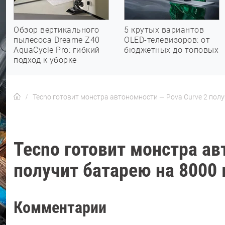
Обзор вертикального
5 крутых вариантов
пылесоса Dreame Z40
OLED-телевизоров: от
AquaCycle Pro: гибкий
бюджетных до топовых
подход к уборке
Tecno готовит монстра автономности — Pova Curve 2 полу
Tecno готовит монстра ав
получит батарею на 8000
Комментарии