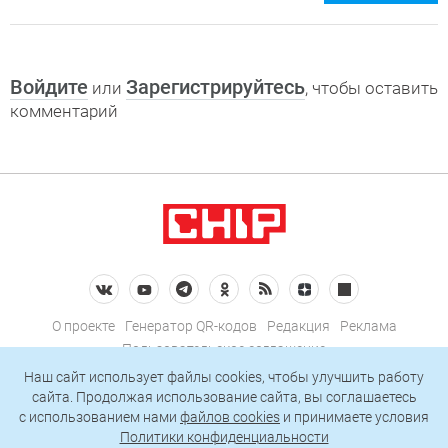
Войдите
Зарегистрируйтесь
или
, чтобы оставить
комментарий
О проекте
Генератор QR-кодов
Редакция
Реклама
Пользовательское соглашение
Политика конфиденциальности
Наш сайт использует файлы cookies, чтобы улучшить работу
сайта. Продолжая использование сайта, вы соглашаетесь
Подписаться на рассылку
c использованием нами
файлов cookies
и принимаете условия
Политики конфиденциальности