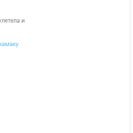
улетела и
окамаку
.