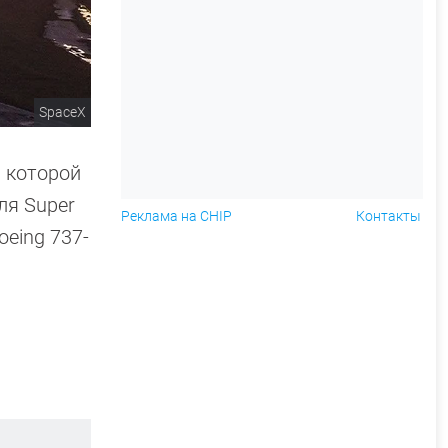
SpaceX
ь которой
ля Super
Реклама на CHIP
Контакты
oeing 737-