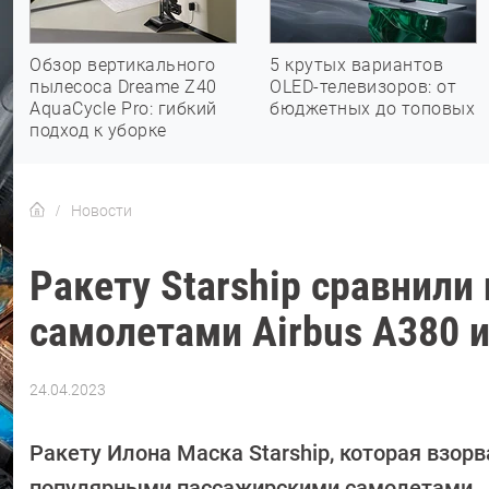
Обзор вертикального
5 крутых вариантов
пылесоса Dreame Z40
OLED-телевизоров: от
AquaCycle Pro: гибкий
бюджетных до топовых
подход к уборке
Новости
Ракету Starship сравнили
самолетами Airbus A380 и
24.04.2023
Автор:
Сергей
Калашников
Ракету Илона Маска Starship, которая взор
популярными пассажирскими самолетами.