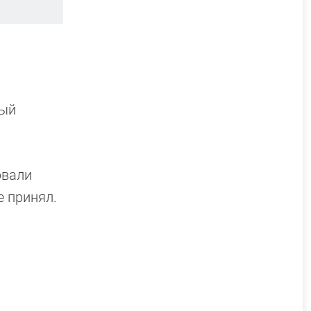
рый
рвали
е принял.