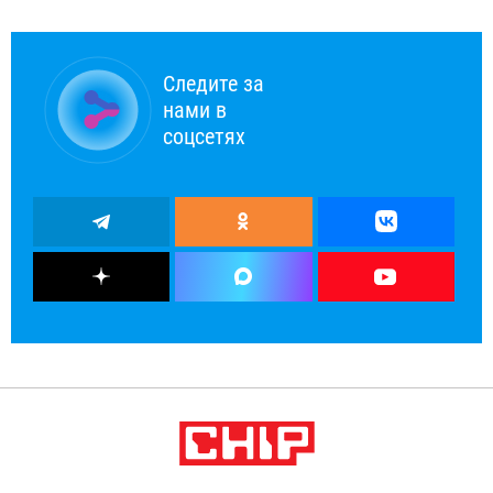
Следите за
нами в
соцсетях