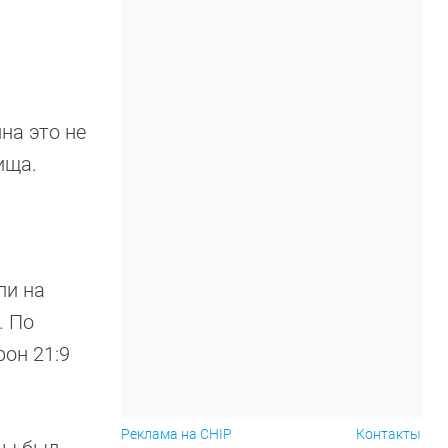
на это не
ища.
ли на
. По
рон 21:9
Реклама на CHIP
Контакты
мы был