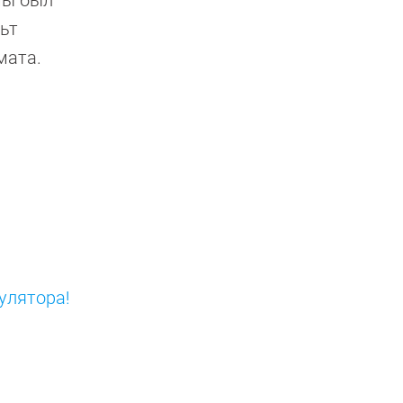
ьт
мата.
улятора!