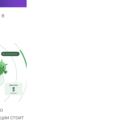
 в
то
кции стоит