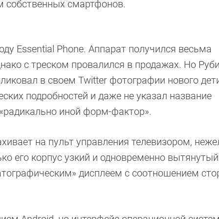
ем собственных смартфонов.
ду Essential Phone. Аппарат получился весьма
нако с треском провалился в продажах. Но Руби
бликовал в своем Twitter фотографии нового дет
еских подробностей и даже не указал название
 «радикально иной форм-фактор».
ахивает на пульт управления телевизором, неже
ко его корпус узкий и одновременно вытянутый
матографическим» дисплеем с соотношением сто
нием Android, но интерфейс операционной систе