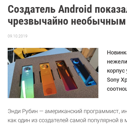
Создатель Android показ
чрезвычайно необычным
09.10.2019
Автор:
Павел
Кошик
Новинк
нежели
корпус
Sony Xp
соотно
Энди Рубин — американский программист, ин
как один из создателей самой популярной в