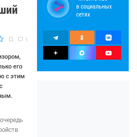
в социальных
вший
сетях
1
изором,
лько его
ю с этим
с
ным.
 очередь
ройств