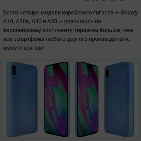
Автор:
Павел
Всего четыре модели корейского гиганта — Galaxy
Кошик
A10, A20e, A40 и A50 — разошлись по
европейскому континенту тиражом больше, чем
все смартфоны любого другого производителя,
вместе взятые!