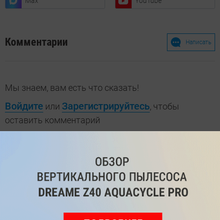
Max
YouTube
Комментарии
Написать
Мы знаем, вам есть что сказать!
Войдите
Зарегистрируйтесь
или
, чтобы
оставить комментарий
Рекомендуем