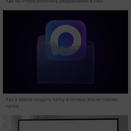
Как на iPhone включить уведомления в MAX
Как в Максе создать папку и почему это не совсем
папка