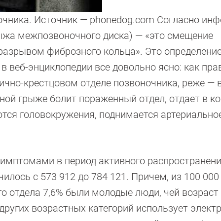
очника. Источник — phonedog.com Согласно ин
рыжа межпозвоночного диска) — «это смещение
разрывом фиброзного кольца». Это определение
в веб-энциклопедии все довольно ясно: как пра
ично-крестцовом отделе позвоночника, реже — 
ной грыже болит пораженный отдел, отдает в к
аются головокружения, поднимается артериально
симптомами в период активного распространен
илось с 573 912 до 784 121. Причем, из 100 000
 отдела 7,6% были молодые люди, чей возраст
 других возрастных категорий использует элект