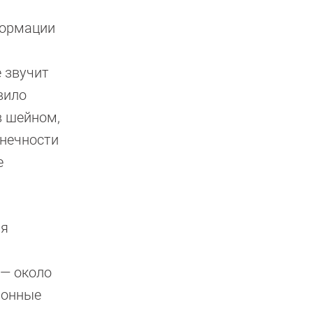
формации
 звучит
вило
в шейном,
онечности
е
ия
 — около
ронные