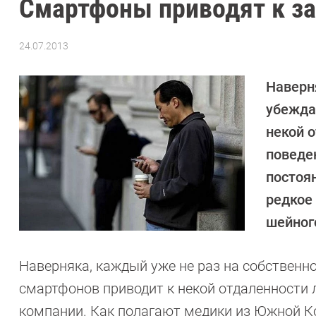
Смартфоны приводят к з
24.07.2013
Автор:
CHIP
Наверн
убежда
некой 
поведе
постоя
редкое
шейног
Наверняка, каждый уже не раз на собственн
смартфонов приводит к некой отдаленности 
компании. Как полагают медики из Южной К