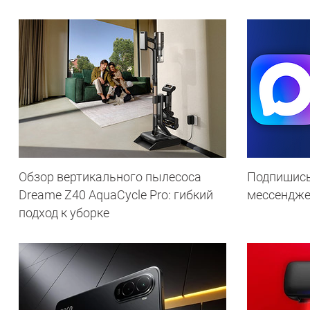
Обзор вертикального пылесоса
Подпишись
Dreame Z40 AquaCycle Pro: гибкий
мессендж
подход к уборке