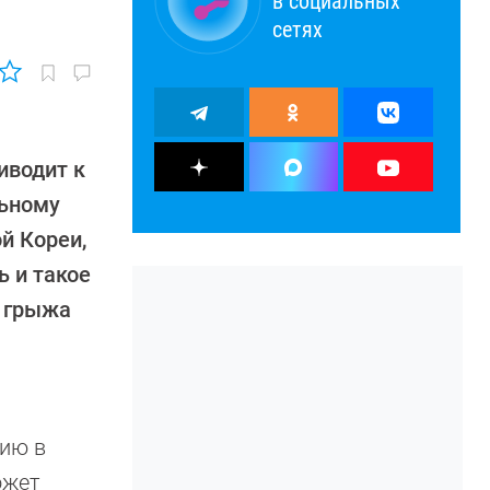
в социальных
сетях
иводит к
льному
й Кореи,
 и такое
я грыжа
нию в
ожет