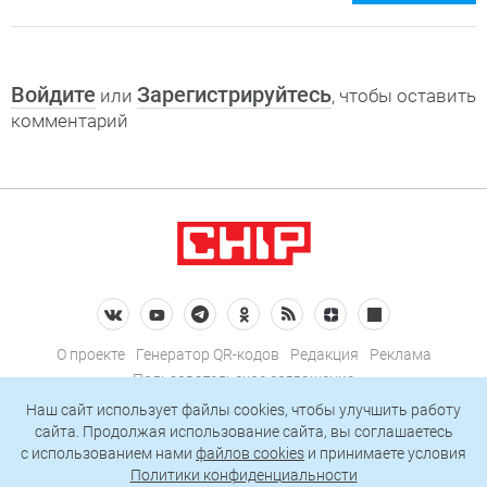
Войдите
Зарегистрируйтесь
или
, чтобы оставить
комментарий
О проекте
Генератор QR-кодов
Редакция
Реклама
Пользовательское соглашение
Политика конфиденциальности
Наш сайт использует файлы cookies, чтобы улучшить работу
сайта. Продолжая использование сайта, вы соглашаетесь
Подписаться на рассылку
c использованием нами
файлов cookies
и принимаете условия
Политики конфиденциальности