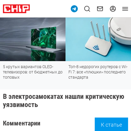
вариантов OLED-
Топ-8 недорогих роутеров с Wi-
Подпишись
ов: от бюджетных до
Fi 7: все «плюшки» последнего
мессендж
стандарта
В электросамокатах нашли критическую
уязвимость
Комментарии
К статье