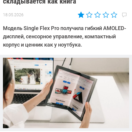
складывается как книга
18.05.2026
Автор:
Азиза
Модель Single Flex Pro получила гибкий AMOLED-
Довлатова
дисплей, сенсорное управление, компактный
корпус и ценник как у ноутбука.