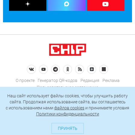
О проекте
Генератор QR-кодов
Редакция
Реклама
Пользовательское соглашение
Политика конфиденциальности
Наш сайт использует файлы cookies, чтобы улучшить работу
сайта. Продолжая использование сайта, вы соглашаетесь
Подписаться на рассылку
c использованием нами
файлов cookies
и принимаете условия
Политики конфиденциальности
© 2026 АО «БКМ», ОГРН 1027739494584, ИНН 7705056238
127018, Москва, ул. Полковая, д. 3, стр. 4, помещение I, комн. 23
ПРИНЯТЬ