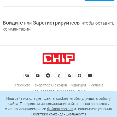
Войдите
Зарегистрируйтесь
или
, чтобы оставить
комментарий
О проекте
Генератор QR-кодов
Редакция
Реклама
Пользовательское соглашение
Политика конфиденциальности
Наш сайт использует файлы cookies, чтобы улучшить работу
сайта. Продолжая использование сайта, вы соглашаетесь
Подписаться на рассылку
c использованием нами
файлов cookies
и принимаете условия
Политики конфиденциальности