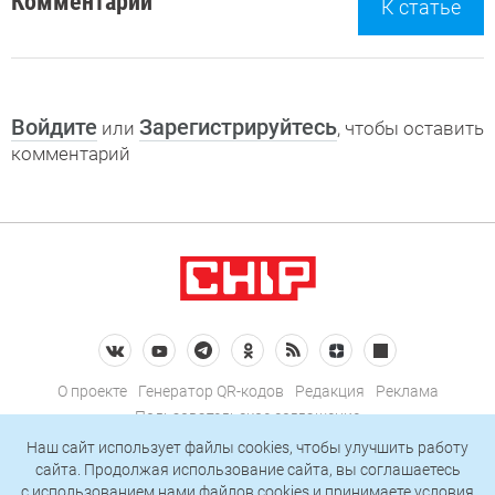
Комментарии
К статье
Войдите
Зарегистрируйтесь
или
, чтобы оставить
комментарий
О проекте
Генератор QR-кодов
Редакция
Реклама
Пользовательское соглашение
Политика конфиденциальности
Наш сайт использует файлы cookies, чтобы улучшить работу
сайта. Продолжая использование сайта, вы соглашаетесь
Подписаться на рассылку
c использованием нами
файлов cookies
и принимаете условия