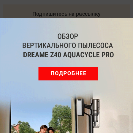
Подпишитесь на рассылку
с самыми популярными статьями
Подписаться
Нажимая кнопку подписаться, вы соглашаетесь
с
Правилами рассылок
и
Политикой конфиденциальности
Читайте нас в соц. сетях
Telegram
Одноклассники
ВКонтакте
Дзен