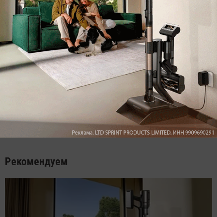
Max
YouTube
Комментарии
Написать
Мы знаем, вам есть что сказать!
Войдите
Зарегистрируйтесь
или
, чтобы
оставить комментарий
Рекомендуем