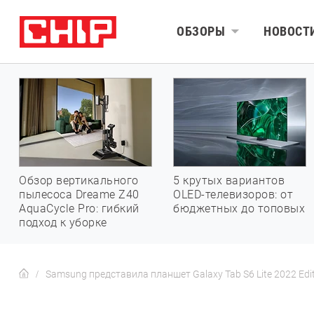
ОБЗОРЫ
НОВОСТ
Обзор вертикального
5 крутых вариантов
пылесоса Dreame Z40
OLED-телевизоров: от
AquaCycle Pro: гибкий
бюджетных до топовых
подход к уборке
Samsung представила планшет Galaxy Tab S6 Lite 2022 Ed