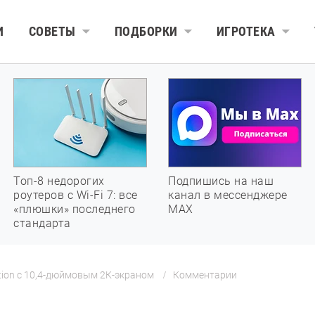
И
СОВЕТЫ
ПОДБОРКИ
ИГРОТЕКА
Топ-8 недорогих
Подпишись на наш
роутеров с Wi-Fi 7: все
канал в мессенджере
«плюшки» последнего
МАХ
стандарта
ition с 10,4-дюймовым 2К-экраном
Комментарии