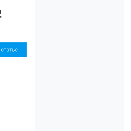
2
 статье