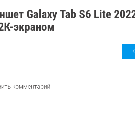
шет Galaxy Tab S6 Lite 202
 2К-экраном
К
авить комментарий