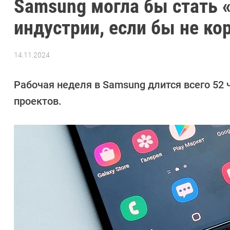
Samsung могла бы стать 
индустрии, если бы не ко
14.11.2024
Автор:
Сергей
Калашников
Рабочая неделя в Samsung длится всего 52 
проектов.