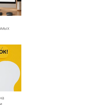
самых
на
и