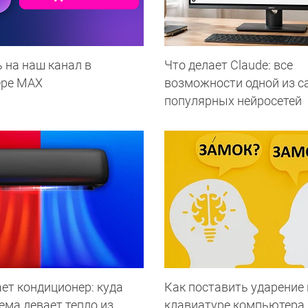
 на наш канал в
Что делает Сlaude: все
ере МАХ
возможности одной из 
популярных нейросетей
ет кондиционер: куда
Как поставить ударение 
ема девает тепло из
клавиатуре компьютера 