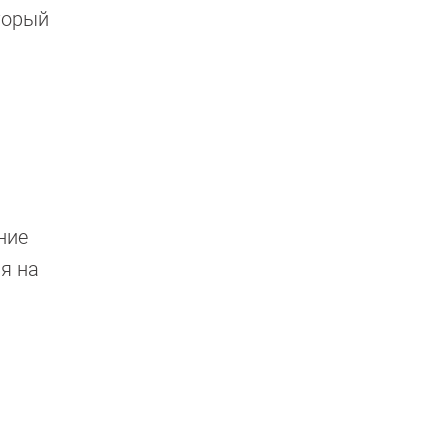
торый
ние
я на