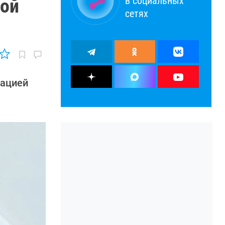
в социальных
вой
сетях
зацией