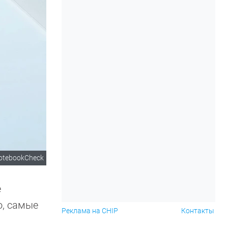
otebookCheck
е
о, самые
Реклама на CHIP
Контакты