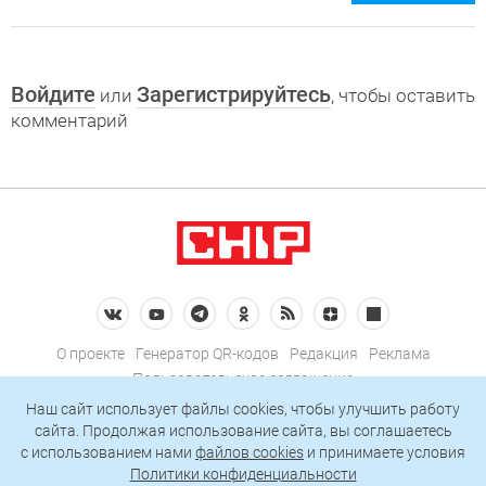
Войдите
Зарегистрируйтесь
или
, чтобы оставить
комментарий
О проекте
Генератор QR-кодов
Редакция
Реклама
Пользовательское соглашение
Политика конфиденциальности
Наш сайт использует файлы cookies, чтобы улучшить работу
сайта. Продолжая использование сайта, вы соглашаетесь
Подписаться на рассылку
c использованием нами
файлов cookies
и принимаете условия
Политики конфиденциальности