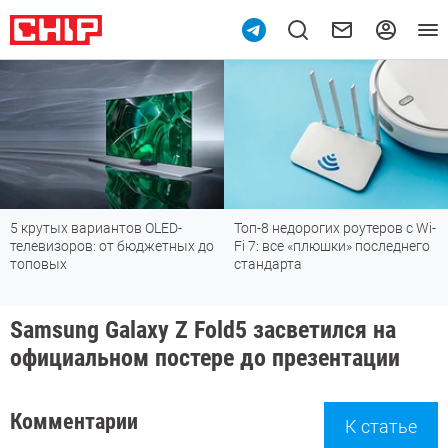
антов OLED-
Топ-8 недорогих роутеров с Wi-
Подпишись на
от бюджетных до
Fi 7: все «плюшки» последнего
мессенджере
стандарта
Samsung Galaxy Z Fold5 засветился на
официальном постере до презентации
Комментарии
К статье