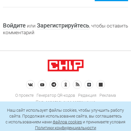
Войдите
Зарегистрируйтесь
или
, чтобы оставить
комментарий
О проекте
Генератор QR-кодов
Редакция
Реклама
Пользовательское соглашение
Политика конфиденциальности
Наш сайт использует файлы cookies, чтобы улучшить работу
сайта. Продолжая использование сайта, вы соглашаетесь
Подписаться на рассылку
c использованием нами
файлов cookies
и принимаете условия
Политики конфиденциальности