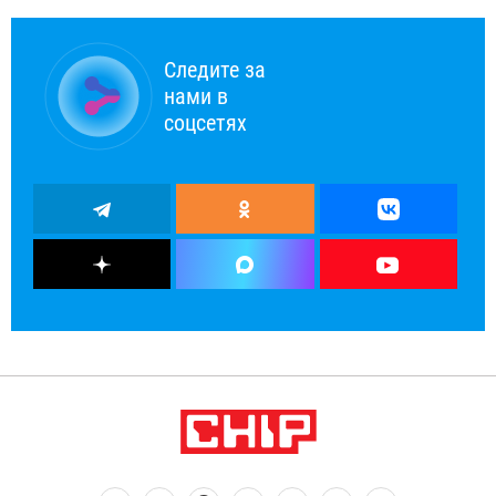
Следите за
нами в
соцсетях