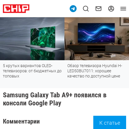
ED-
Обзор телевизора Hyundai H-
Обзор вертикального
тных до
LED50BU7011: хорошее
пылесоса TROUVER G70 
качество по доступной цене
убирается так, как друг
могут
Samsung Galaxy Tab A9+ появился в
консоли Google Play
Комментарии
К статье