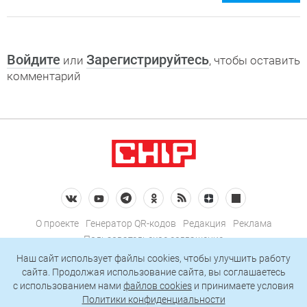
Войдите
Зарегистрируйтесь
или
, чтобы оставить
комментарий
О проекте
Генератор QR-кодов
Редакция
Реклама
Пользовательское соглашение
Политика конфиденциальности
Наш сайт использует файлы cookies, чтобы улучшить работу
сайта. Продолжая использование сайта, вы соглашаетесь
Подписаться на рассылку
c использованием нами
файлов cookies
и принимаете условия
Политики конфиденциальности