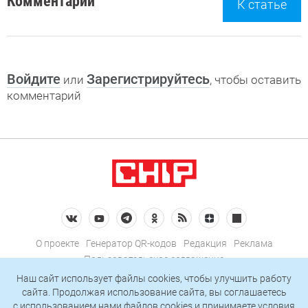
Комментарии
К статье
Войдите
Зарегистрируйтесь
или
, чтобы оставить
комментарий
О проекте
Генератор QR-кодов
Редакция
Реклама
Пользовательское соглашение
Политика конфиденциальности
Наш сайт использует файлы cookies, чтобы улучшить работу
сайта. Продолжая использование сайта, вы соглашаетесь
Подписаться на рассылку
c использованием нами
файлов cookies
и принимаете условия