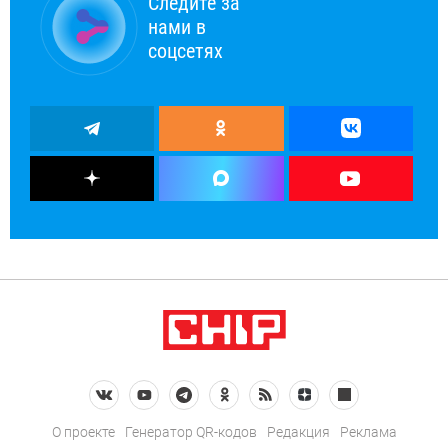
Следите за
нами в
соцсетях
О проекте
Генератор QR-кодов
Редакция
Реклама