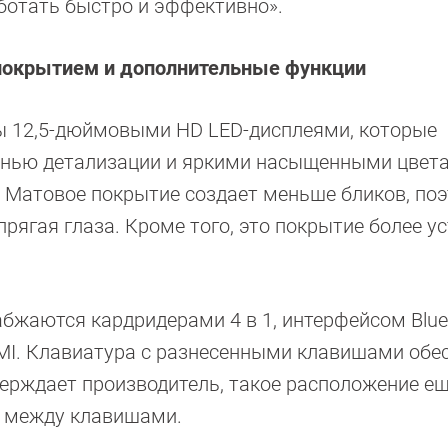
ботать быстро и эффективно».
покрытием и дополнительные функции
ы 12,5-дюймовыми HD LED-дисплеями, которые
пенью детализации и яркими насыщенными цвет
. Матовое покрытие создает меньше бликов, по
рягая глаза. Кроме того, это покрытие более у
бжаются кардридерами 4 в 1, интерфейсом Bluet
DMI. Клавиатура с разнесенными клавишами обе
тверждает производитель, такое расположение ещ
ся между клавишами.