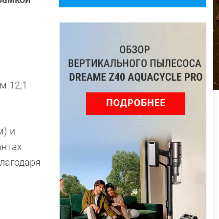
м 12,1
м) и
антах
благодаря