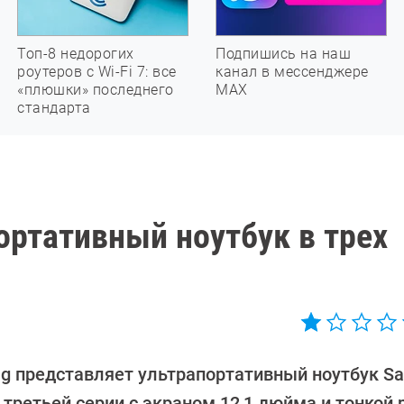
Топ-8 недорогих
Подпишись на наш
роутеров с Wi-Fi 7: все
канал в мессенджере
«плюшки» последнего
МАХ
стандарта
ортативный ноутбук в трех
g представляет ультрапортативный ноутбук S
 третьей серии с экраном 12,1 дюйма и тонкой