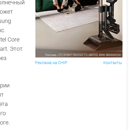
солнечный
может
sung
с.
el Core
rt. Этот
рез
Реклама на CHIP
Контакты
ерии
нт
эта
го
оге.