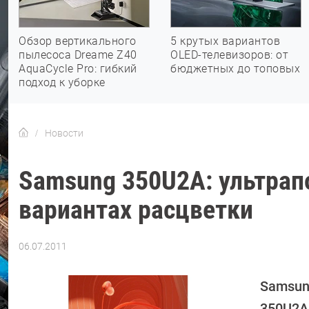
Обзор вертикального
5 крутых вариантов
пылесоса Dreame Z40
OLED-телевизоров: от
AquaCycle Pro: гибкий
бюджетных до топовых
подход к уборке
Новости
Samsung 350U2A: ультрап
вариантах расцветки
06.07.2011
Автор:
CHIP
Samsun
350U2A