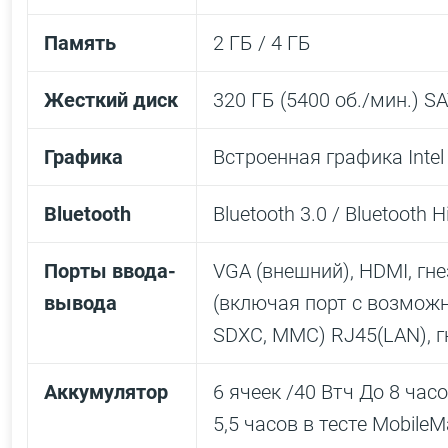
Память
2 ГБ / 4 ГБ
Жесткий диск
320 ГБ (5400 об./мин.) SAT
Графика
Встроенная графика Intel
Bluetooth
Bluetooth 3.0 / Bluetooth 
Порты ввода-
VGA (внешний), HDMI, гн
вывода
(включая порт с возможн
SDXC, MMC) RJ45(LAN), г
Аккумулятор
6 ячеек /40 Втч До 8 часо
5,5 часов в тесте MobileM