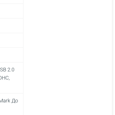
SB 2.0
DHC,
eMark До