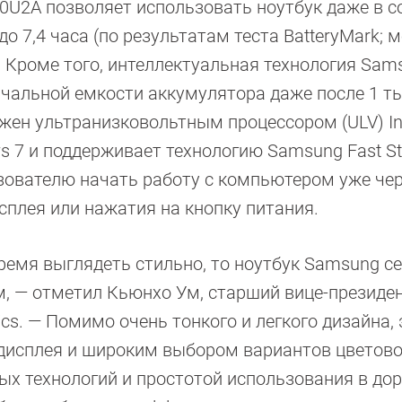
0U2A позволяет использовать ноутбук даже в 
о 7,4 часа (по результатам теста BatteryMark; 
. Кроме того, интеллектуальная технология Sam
ачальной емкости аккумулятора даже после 1 ты
ен ультранизковольтным процессором (ULV) Int
s 7 и поддерживает технологию Samsung Fast Sta
ователю начать работу с компьютером уже че
сплея или нажатия на кнопку питания.
 время выглядеть стильно, то ноутбук Samsung с
, — отметил Кьюнхо Ум, старший вице-президе
cs. — Помимо очень тонкого и легкого дизайна, 
 дисплея и широким выбором вариантов цветово
 технологий и простотой использования в дор