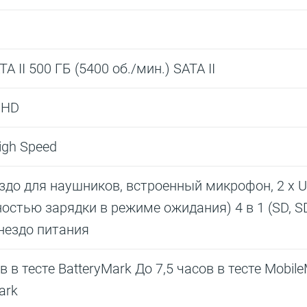
A II 500 ГБ (5400 об./мин.) SATA II
 HD
High Speed
ездо для наушников, встроенный микрофон, 2 х U
остью зарядки в режиме ожидания) 4 в 1 (SD, S
нездо питания
в в тесте BatteryMark До 7,5 часов в тесте Mobil
ark