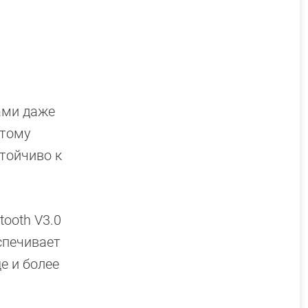
ами даже
этому
стойчиво к
ooth V3.0
спечивает
е и более